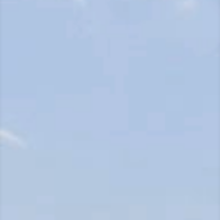
N
A
V
I
G
U
E
R
P
A