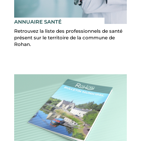
R
P
A
R
ANNUAIRE SANTÉ
P
R
Retrouvez la liste des professionnels de santé
O
présent sur le territoire de la commune de
F
I
Rohan.
L
ACCUEIL
MA
COMMUNE
MON
QUOTIDIEN
MES