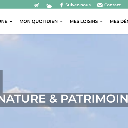
Suivez-nous
Contact
UNE
MON QUOTIDIEN
MES LOISIRS
MES DÉ
NATURE & PATRIMOI