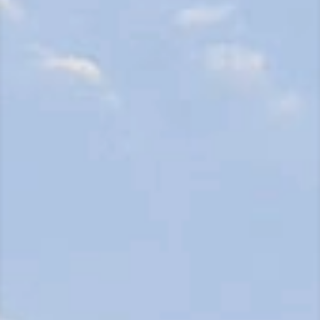
N
A
V
I
G