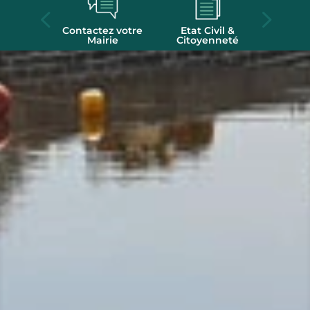
eractive
Contactez votre
Etat Civil &
Loca
Mairie
Citoyenneté
s