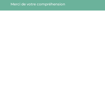
Commune de Rohan - 56
Aug 7
Merci de votre compréhension
13
18
10