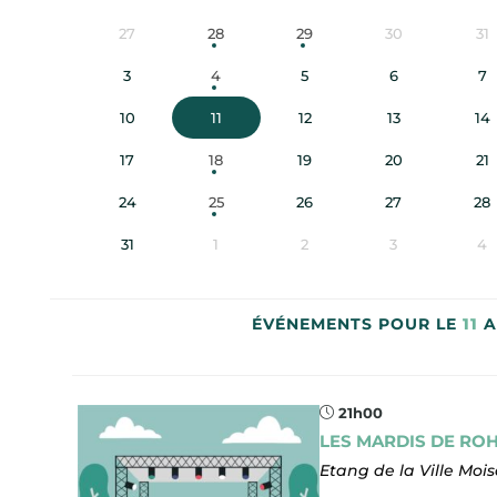
27
28
29
30
31
3
4
5
6
7
10
11
12
13
14
17
18
19
20
21
24
25
26
27
28
31
1
2
3
4
ÉVÉNEMENTS POUR LE
11
A
21h00
LES MARDIS DE RO
Etang de la Ville Moi