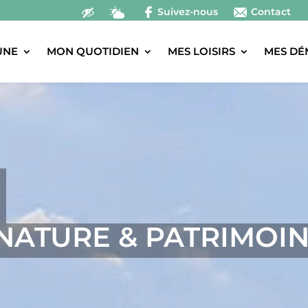
Suivez-nous
Contact
UNE
MON QUOTIDIEN
MES LOISIRS
MES DÉ
NATURE & PATRIMOI