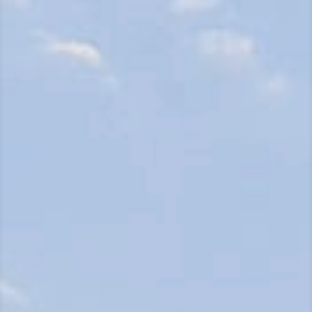
N
A
V
I
G
U
E