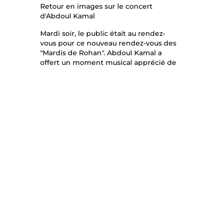
Retour en images sur le concert
d'Abdoul Kamal
Mardi soir, le public était au rendez-
vous pour ce nouveau rendez-vous des
"Mardis de Rohan". Abdoul Kamal a
offert un moment musical apprécié de
tous, entre chaleur estivale et...
Commune de Rohan - 56
Commune de Rohan - 56
17h ago
12
2
3