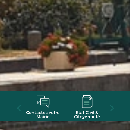
eractive
Contactez votre
Etat Civil &
Loca
Mairie
Citoyenneté
s