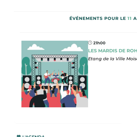
ÉVÉNEMENTS POUR LE
11
A
21h00
LES MARDIS DE RO
Etang de la Ville Moi
L'AGENDA