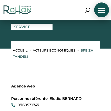
BREIZH TANDEM
SERVICE
ACCUEIL
ACTEURS ÉCONOMIQUES
BREIZH
9
9
TANDEM
N
A
V
I
G
U
Agence web
E
R
P
Personne référente
:
Elodie BERNARD
A
0768531747
R
P