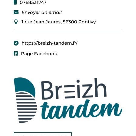
0768531747
R
O
Envoyer un email
F
I
1 rue Jean Jaurès, 56300 Pontivy
L
ACCUEIL
https://breizh-tandem.fr/
Page Facebook
MA
COMMUNE
MON
QUOTIDIEN
MES
LOISIRS
MES