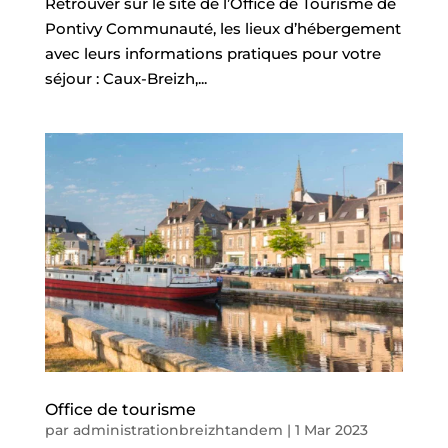
Retrouver sur le site de l’Office de Tourisme de
N
A
Pontivy Communauté, les lieux d’hébergement
V
avec leurs informations pratiques pour votre
I
G
séjour : Caux-Breizh,...
U
E
R
P
A
R
P
R
O
F
I
L
ACCUEIL
MA
COMMUNE
Office de tourisme
par
administrationbreizhtandem
|
1 Mar 2023