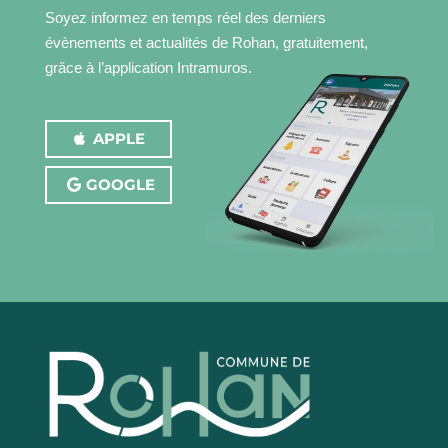
Soyez informez en temps réel des derniers
évènements et actualités de Rohan, gratuitement,
grâce à l’application Intramuros.
APPLE
GOOGLE