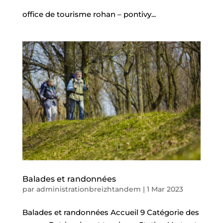
MON
office de tourisme rohan – pontivy...
QUOTIDIEN
MES
LOISIRS
MES
DÉMARCHES
CONTACT
Balades et randonnées
par
administrationbreizhtandem
|
1 Mar 2023
Balades et randonnées Accueil 9 Catégorie des