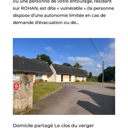
ou une personne de votre entourage, résidant
V
I
sur ROHAN, est dite « vulnérable » (la personne
G
U
dispose d’une autonomie limitée en cas de
E
demande d’évacuation ou de...
R
P
A
R
P
R
O
F
I
L
ACCUEIL
MA
COMMUNE
MON
Domicile partagé Le clos du verger