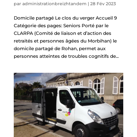
QUOTIDIEN
par
administrationbreizhtandem
|
28 Fév 2023
MES
Domicile partagé Le clos du verger Accueil 9
Catégorie des pages: Seniors Porté par le
LOISIRS
CLARPA (Comité de liaison et d’action des
retraités et personnes âgées du Morbihan) le
MES
domicile partagé de Rohan, permet aux
DÉMARCHES
personnes atteintes de troubles cognitifs de...
CONTACT