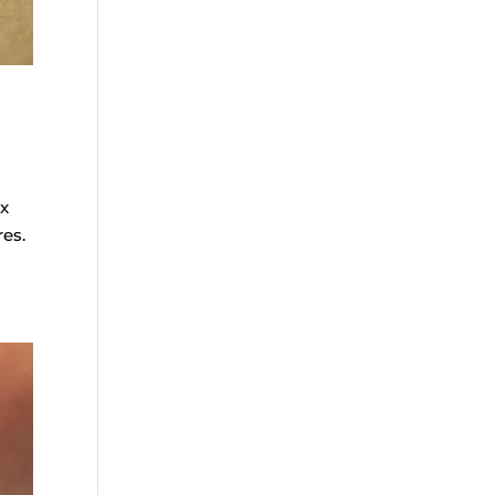
ux
res.