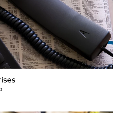
ises
23