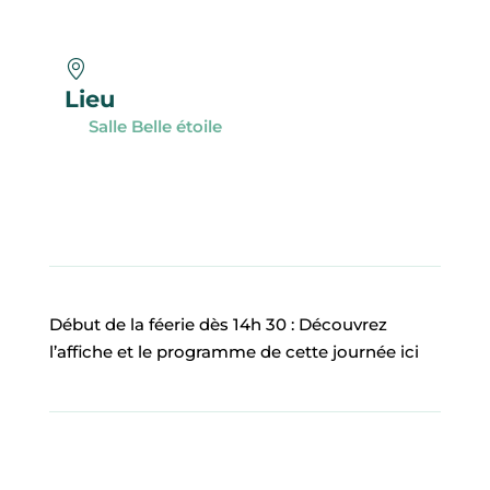
P
R
O
F
I
L
Lieu
Salle Belle étoile
ACCUEIL
MA
COMMUNE
MON
Début de la féerie dès 14h 30 :
Découvrez
QUOTIDIEN
l’affiche et le programme de cette journée ici
MES
LOISIRS