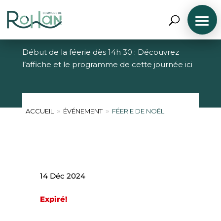
FÉERIE DE NOËL
Début de la féerie dès 14h 30 : Découvrez
l’affiche et le programme de cette journée ici
ACCUEIL
ÉVÉNEMENT
FÉERIE DE NOËL
9
9
N
A
V
I
G
U
14 Déc 2024
E
R
P
Expiré!
A
R