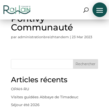
Pontivy
Communauté
par
administrationbreizhtandem
|
23 Mar 2023
N
A
V
Rechercher
I
G
U
E
Articles récents
R
P
A
OPAH-RU
R
P
Visites guidées Abbaye de Timadeuc
R
O
Séjour été 2026
F