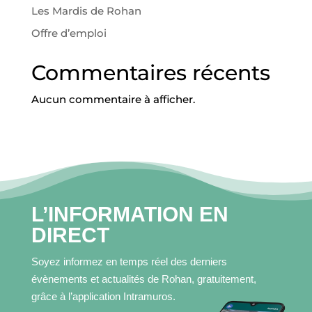
I
Les Mardis de Rohan
L
Offre d’emploi
ACCUEIL
Commentaires récents
MA
Aucun commentaire à afficher.
COMMUNE
MON
QUOTIDIEN
L’INFORMATION EN
MES
DIRECT
LOISIRS
Soyez informez en temps réel des derniers
MES
évènements et actualités de Rohan, gratuitement,
DÉMARCHES
grâce à l’application Intramuros.