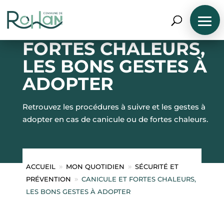
CANICULE ET
FORTES CHALEURS,
LES BONS GESTES À
ADOPTER
Retrouvez les procédures à suivre et les gestes à
adopter en cas de canicule ou de fortes chaleurs.
N
A
V
I
G
U
ACCUEIL
MON QUOTIDIEN
SÉCURITÉ ET
E
9
9
R
PRÉVENTION
CANICULE ET FORTES CHALEURS,
9
P
A
LES BONS GESTES À ADOPTER
R
P
R
O