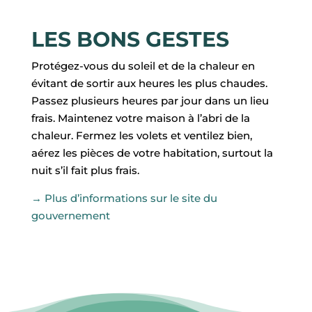
F
I
LES BONS GESTES
L
ACCUEIL
Protégez-vous du soleil et de la chaleur en
évitant de sortir aux heures les plus chaudes.
Passez plusieurs heures par jour dans un lieu
MA
frais. Maintenez votre maison à l’abri de la
COMMUNE
chaleur. Fermez les volets et ventilez bien,
aérez les pièces de votre habitation, surtout la
MON
nuit s’il fait plus frais.
QUOTIDIEN
→ Plus d’informations sur le site du
gouvernement
MES
LOISIRS
MES
DÉMARCHES