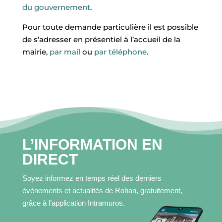
I
du gouvernement
.
L
Pour toute demande particulière il est possible
ACCUEIL
de s’adresser en présentiel à l’accueil de la
mairie,
par mail
ou
par téléphone
.
MA
COMMUNE
MON
QUOTIDIEN
L’INFORMATION EN
MES
DIRECT
LOISIRS
Soyez informez en temps réel des derniers
évènements et actualités de Rohan, gratuitement,
MES
grâce à l’application Intramuros.
DÉMARCHES