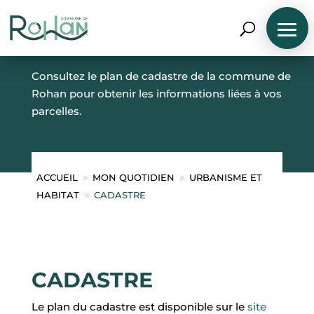
CADASTRE
Consultez le plan de cadastre de la commune de
Rohan pour obtenir les informations liées à vos
parcelles.
N
A
V
ACCUEIL
MON QUOTIDIEN
URBANISME ET
9
9
I
HABITAT
CADASTRE
9
G
U
E
R
P
A
R
CADASTRE
P
R
O
Le plan du cadastre est disponible sur le
site
F