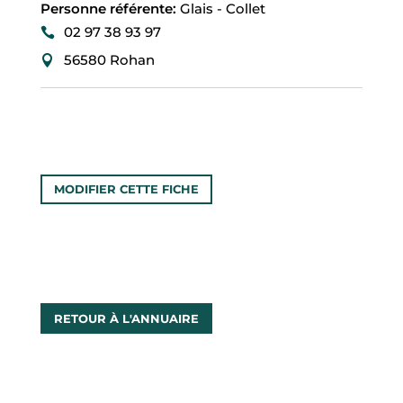
O
Personne référente
:
Glais - Collet
F
I
02 97 38 93 97
L
56580 Rohan
ACCUEIL
MA
COMMUNE
MODIFIER CETTE FICHE
MON
QUOTIDIEN
MES
RETOUR À L'ANNUAIRE
LOISIRS
MES