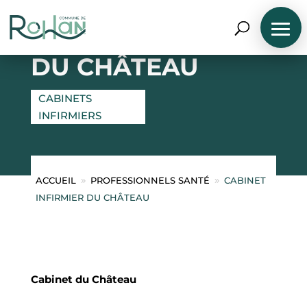
CABINET INFIRMIER
DU CHÂTEAU
CABINETS
INFIRMIERS
N
A
ACCUEIL
PROFESSIONNELS SANTÉ
CABINET
9
9
V
INFIRMIER DU CHÂTEAU
I
G
U
E
R
P
A
R
Cabinet du Château
P
R