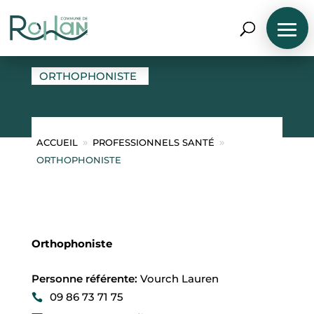
ORTHOPHONISTE
ORTHOPHONISTE
ACCUEIL
PROFESSIONNELS SANTÉ
9
9
ORTHOPHONISTE
N
A
V
I
G
U
E
Orthophoniste
R
P
A
Personne référente
:
Vourch Lauren
R
P
09 86 73 71 75
R
O