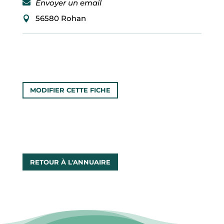
Envoyer un email
F
I
56580 Rohan
L
ACCUEIL
MA
COMMUNE
MODIFIER CETTE FICHE
MON
QUOTIDIEN
MES
RETOUR À L'ANNUAIRE
LOISIRS
MES
DÉMARCHES