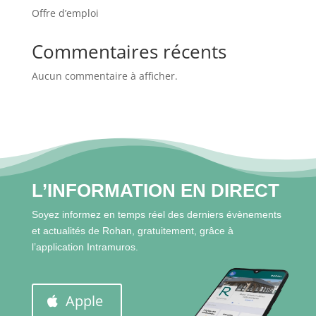
I
Offre d’emploi
L
ACCUEIL
Commentaires récents
Aucun commentaire à afficher.
MA
COMMUNE
MON
QUOTIDIEN
L’INFORMATION EN DIRECT
MES
Soyez informez en temps réel des derniers évènements
LOISIRS
et actualités de Rohan, gratuitement, grâce à
l’application Intramuros.
MES
DÉMARCHES
Apple