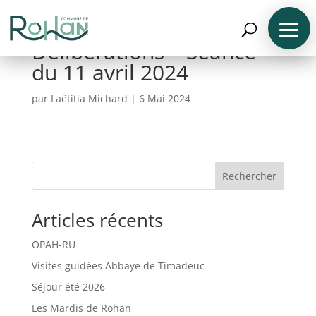
Délibérations – Séance
du 11 avril 2024
par
Laëtitia Michard
|
6 Mai 2024
N
A
V
Rechercher
I
G
U
Articles récents
E
R
P
OPAH-RU
A
R
Visites guidées Abbaye de Timadeuc
P
R
Séjour été 2026
O
F
Les Mardis de Rohan